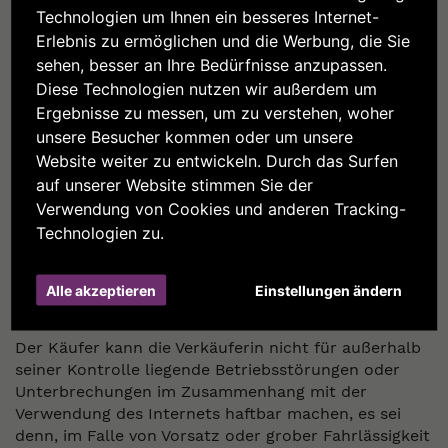
Technologien um Ihnen ein besseres Internet-
Verkäufer haftet jedenfalls nicht für die verspätete
Erlebnis zu ermöglichen und die Werbung, die Sie
oder die fehlende Zustellung der Ware im Falle von
sehen, besser an Ihre Bedürfnisse anzupassen.
ungenauen oder nicht korrekt angegebenen
Adressdaten von Seiten des Käufers.
Diese Technologien nutzen wir außerdem um
Ergebnisse zu messen, um zu verstehen, woher
Jede Lieferung enthält das bestellte Produkt, das
unsere Besucher kommen oder um unsere
entsprechende Transportdokument bzw. die
Website weiter zu entwickeln. Durch das Surfen
Begleitrechnung, die eventuelle vom Staat verlangte
auf unserer Website stimmen Sie der
Dokumentation zur Lieferung und eventuelle
Informations- oder Marketingunterlagen.
Verwendung von Cookies und anderen Tracking-
Technologien zu.
HAFTUNG
Alle akzeptieren
Einstellungen ändern
Im Falle von höherer Gewalt haftet die Verkäuferin
nicht für eine verspätete oder fehlende Lieferung.
Der Käufer kann die Verkäuferin nicht für außerhalb
seiner Kontrolle liegende Betriebsstörungen oder
Unterbrechungen im Zusammenhang mit der
Verwendung des Internets haftbar machen, es sei
denn, im Falle von Vorsatz oder grober Fahrlässigkeit