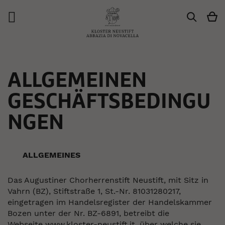
M
Suche
ALLGEMEINEN
GESCHÄFTSBEDINGU
NGEN
ALLGEMEINES
Das Augustiner Chorherrenstift Neustift, mit Sitz in
Vahrn (BZ), Stiftstraße 1, St.-Nr. 81031280217,
eingetragen im Handelsregister der Handelskammer
Bozen unter der Nr. BZ-6891, betreibt die
Webseite
www.kloster-neustift.it
, über welche sie