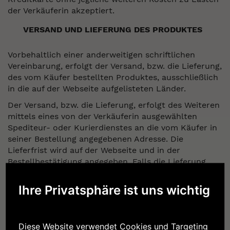
der Verkäuferin akzeptiert.
VERSAND UND LIEFERUNG DES PRODUKTES
Vorbehaltlich einer anderweitigen schriftlichen
Vereinbarung, erfolgt der Versand, bzw. die Lieferung,
des vom Käufer bestellten Produktes, ausschließlich
in die auf der Webseite aufgelisteten Länder.
Der Versand, bzw. die Lieferung, erfolgt des Weiteren
mittels eines von der Verkäuferin ausgewählten
Spediteur- oder Kurierdienstes an die vom Käufer in
seiner Bestellung angegebenen Adresse. Die
Lieferfrist wird auf der Webseite und in der
Bestellbestätigung angegeben. Falls die Lieferung
innerhalb der Frist nicht erfolgen kann, wird der
Käufer rechtzeitig per E-Mail darauf hingewiesen.
Ihre Privatsphäre ist uns wichtig
Sollte der Käufer zum Lieferzeitpunkt abwesend
sein, erhält er einen Hinweis mit den Angaben zur
Kontaktaufnahme mit dem Spediteur/Kurierdienst
Diese Website verwendet Cookies und Targeting
zur Vereinbarung der Lieferbedingungen. Der