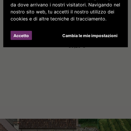
da dove arrivano i nostri visitatori. Navigando nel
nostro sito web, tu accetti il nostro utilizzo dei
cookies e di altre tecniche di tracciamento.
Klosterbitter
Abbagnac Grappa
Accetto
Cambia le mie impostazioni
Riserva
19,60 €
30,20 €