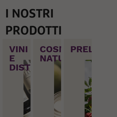
I NOSTRI
PRODOTTI
Skip
VINI
COSMETICI
PRELIBAT
carousel
E
NATURALI
DISTILLATI