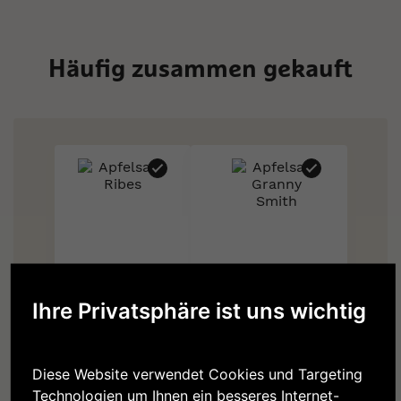
Häufig zusammen gekauft
Apfelsaft Ribes
Apfelsaft
Granny Smith
Ihre Privatsphäre ist uns wichtig
4,70 €
4,70 €
Diese Website verwendet Cookies und Targeting
Technologien um Ihnen ein besseres Internet-