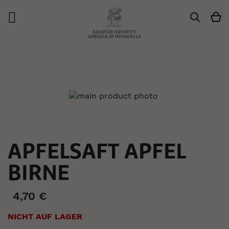
M
Suche
Zum
Ende
der
Bildergalerie
springen
Zum
APFELSAFT APFEL
Anfang
der
BIRNE
Bildergalerie
springen
4,70 €
NICHT AUF LAGER