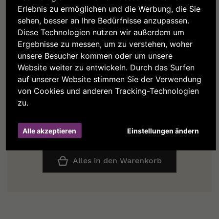
Erlebnis zu ermöglichen und die Werbung, die Sie
sehen, besser an Ihre Bedürfnisse anzupassen.
Diese Technologien nutzen wir außerdem um
Ergebnisse zu messen, um zu verstehen, woher
unsere Besucher kommen oder um unsere
Apfelsaft
Kräutertee
Naturtrüb
Website weiter zu entwickeln. Durch das Surfen
5,50 €
auf unserer Website stimmen Sie der Verwendung
3,70 €
von Cookies und anderen Tracking-Technologien
zu.
Total price
Alle akzeptieren
Einstellungen ändern
23,30 €
Alles in den Warenkorb