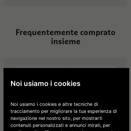
Frequentemente comprato
insieme
Noi usiamo i cookies
Noi usiamo i cookies e altre tecniche di
Sapone naturale
Crema
tracciamento per migliorare la tua esperienza di
al pino cembro
Antirughe ai
navigazione nel nostro sito, per mostrarti
fiori di melo
contenuti personalizzati e annunci mirati, per
6,90 €