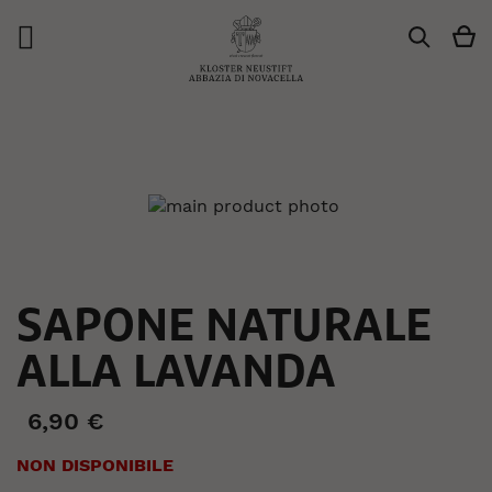
Ca
Search
Vai
alla
fine
della
galleria
di
immagini
Vai
SAPONE NATURALE
all'inizio
della
ALLA LAVANDA
galleria
di
immagini
6,90 €
NON DISPONIBILE