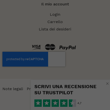
Il mio account
Login
Carrello
Lista dei desideri
SCRIVI UNA RECENSIONE
Lingua
Note legali
Privacy
Cookies
IT
SU TRUSTPILOT
© 2026
4,7