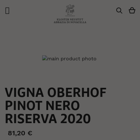
Ca
Search
Vai
alla
fine
della
galleria
di
immagini
Vai
VIGNA OBERHOF
all'inizio
della
PINOT NERO
galleria
di
RISERVA 2020
immagini
81,20 €