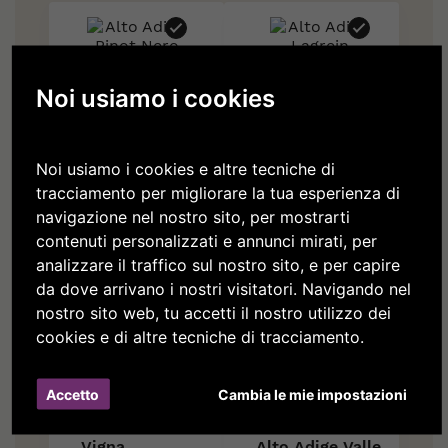
Noi usiamo i cookies
Alto Adige Pinot
Alto Adige
Noi usiamo i cookies e altre tecniche di
Nero DOC
Lagrein Riserva
tracciamento per migliorare la tua esperienza di
DOC
15,20 €
navigazione nel nostro sito, per mostrarti
Praepositus
contenuti personalizzati e annunci mirati, per
31,80 €
analizzare il traffico sul nostro sito, e per capire
da dove arrivano i nostri visitatori. Navigando nel
nostro sito web, tu accetti il nostro utilizzo dei
cookies e di altre tecniche di tracciamento.
Accetto
Cambia le mie impostazioni
Vigna
Alto Adige Valle