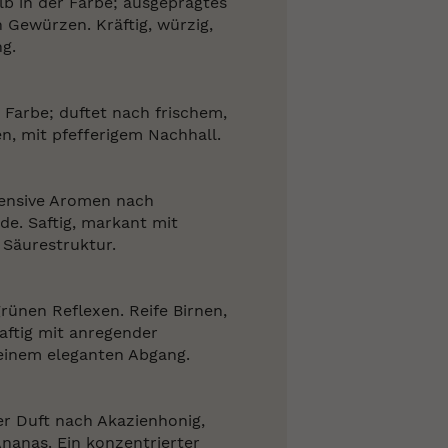
lb in der Farbe; ausgeprägtes
n Gewürzen. Kräftig, würzig,
g.
r Farbe; duftet nach frischem,
n, mit pfefferigem Nachhall.
tensive Aromen nach
e. Saftig, markant mit
 Säurestruktur.
rünen Reflexen. Reife Birnen,
aftig mit anregender
 einem eleganten Abgang.
er Duft nach Akazienhonig,
nanas. Ein konzentrierter