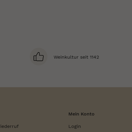
Weinkultur seit 1142
Mein Konto
iederruf
Login