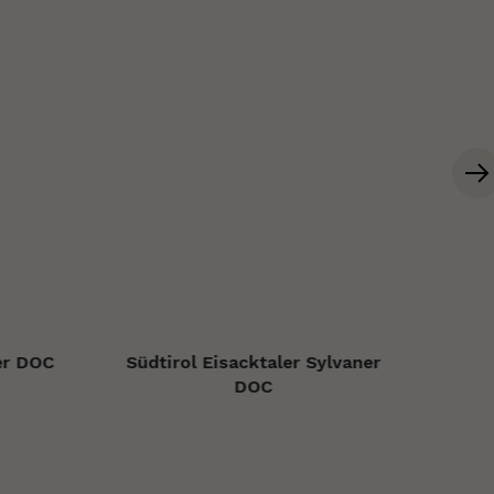
er DOC
Südtirol Eisacktaler Sylvaner
Om
DOC