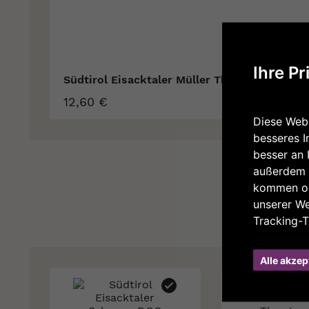
Ihre Pr
Südtirol Eisacktaler Müller Thurgau DOC
12,60 €
Diese Webs
besseres I
besser an 
außerdem 
kommen od
unserer W
Tracking-T
Alle akzep