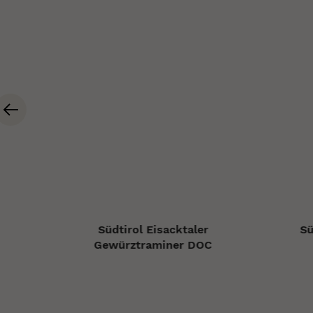
ner
Südtirol Eisacktaler
Sü
Gewürztraminer DOC