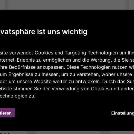
ivatsphäre ist uns wichtig
Südtiroler Pinot Nero DOC
15,20 €
ite verwendet Cookies und Targeting Technologien um Ihn
nternet-Erlebnis zu ermöglichen und die Werbung, die Sie s
Ihre Bedürfnisse anzupassen. Diese Technologien nutzen wi
um Ergebnisse zu messen, um zu verstehen, woher unsere
er um unsere Website weiter zu entwickeln. Durch das Sur
Häufig zusammen gekauft
ebsite stimmen Sie der Verwendung von Cookies und ande
echnologien zu.
tieren
Einstellun