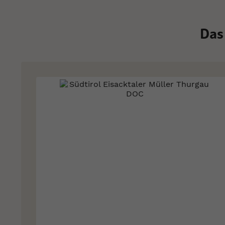
Das
Skip
carousel