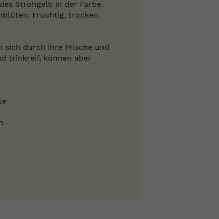
ndes Strohgelb in der Farbe.
blüten. Fruchtig, trocken
n sich durch ihre Frische und
nd trinkreif, können aber
te
s
n